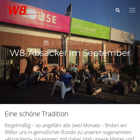
Artikelbild
W8
-
Medienzentrum
9. SEPTEMBER 2016
W8-Absacker im September
Eine schöne Tradition
Regelmäßig – so ungefähr alle zwei Monate – finden wir
W8ler uns in gemütlicher Runde zu unseren sogenannten
»Absackern« zusammen, mit dabei sind unsere Mieter und