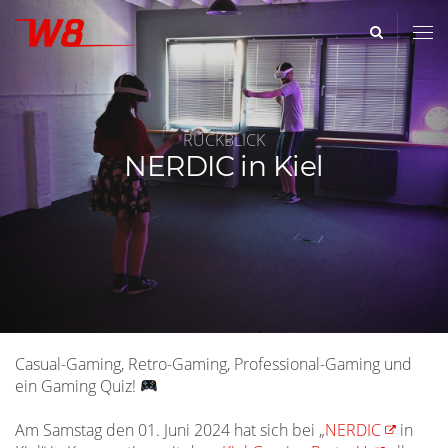
Artikelbild
W8
-
Medienzentrum
RÜCKBLICK
NERDIC in Kiel
Casual-Gaming, Retro-Gaming, Professional-Gaming und
ein Gaming Quiz!
Am Samstag den 01. Juni 2024 hat sich bei „
NERDIC
in